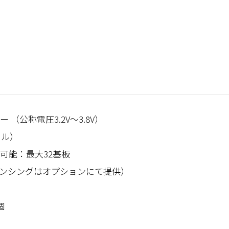
公称電圧3.2V～3.8V）
セル）
可能：最大32基板
ンシングはオプションにて提供）
個