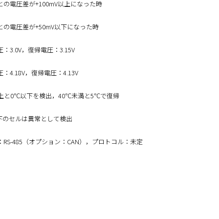
との電圧差が+100mV以上になった時
との電圧差が+50mV以下になった時
：3.0V，復帰電圧：3.15V
：4.18V，復帰電圧：4.13V
以上と0℃以下を検出，40℃未満と5℃で復帰
V以下のセルは異常として検出
RS-485（オプション：CAN），プロトコル：未定