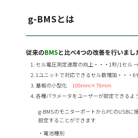
g-BMSとは
従来の
BMS
と比べ4つの改善を行いまし
セル電圧測定速度の向上・・・1秒/1セル → 
1ユニットで対応できるセル数増加・・・6
基板の小型化
100mm×70mm
各種パラメータをユーザーが設定できるよ
g-BMSのモニターポートからPCのUSB
設定することができます
・電池種別