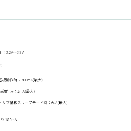
3.2V～3.8V
下
板動作時：200mA(最大)
動作時：1mA(最大)
・サブ基板スリープモード時：6uA(最大)
り 180mA