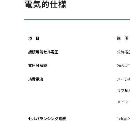
電気的仕様
項 目
説 明
接続可能セル電圧
公称電圧：
電圧分解能
2mV以
消費電流
メイン基
サブ基板
メイン
セルバランシング電流
1ch当た